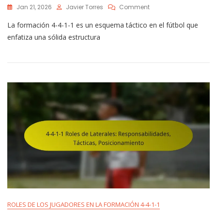
On
Jan 21, 2026
Javier Torres
Comment
Ajustes
La formación 4-4-1-1 es un esquema táctico en el fútbol que
De
Formación
enfatiza una sólida estructura
4-
4-
1-
1:
Flexibilidad,
Tácticas,
Roles
ROLES DE LOS JUGADORES EN LA FORMACIÓN 4-4-1-1