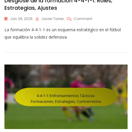
Desglose de la formación 4-4-1-1: Roles,
Estrategias, Ajustes
On
Jan 26, 2026
Javier Torres
Comment
Desglose
La formación 4-4-1-1 es un esquema estratégico en el fútbol
De
La
que equilibra la solidez defensiva
Formación
4-
4-
1-
1:
Roles,
Estrategias,
Ajustes