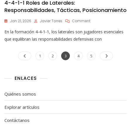
4-4-1-1 Roles de Laterales:
Responsabilidades, Tácticas, Posicionamiento
On
Jan 21, 2026
Javier Torres
Comment
4-
En la formación 4-4-1-1, los laterales son jugadores esenciales
4-
1-
que equilibran las responsabilidades defensivas con
1
Roles
Posts
De
Page
Page
Page
Page
Page
1
2
3
4
5
Laterales:
pagination
Responsabilidades,
Tácticas,
Posicionamiento
ENLACES
Quiénes somos
Explorar artículos
Contáctanos