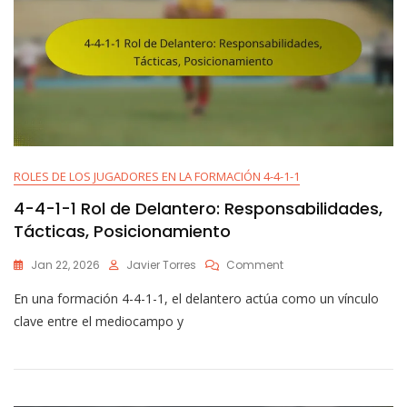
ROLES DE LOS JUGADORES EN LA FORMACIÓN 4-4-1-1
4-4-1-1 Rol de Delantero: Responsabilidades,
Tácticas, Posicionamiento
On
Jan 22, 2026
Javier Torres
Comment
4-
En una formación 4-4-1-1, el delantero actúa como un vínculo
4-
1-
clave entre el mediocampo y
1
Rol
De
Delantero:
Responsabilidades,