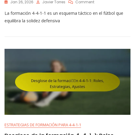
On
Jan 26, 2026
Javier Torres
Comment
Evolución
La formación 4-4-1-1 es un esquema táctico en el fútbol que
De
La
equilibra la solidez defensiva
Formación
4-
4-
1-
1:
Cambios
Históricos,
Tácticas
Modernas
ESTRATEGIAS DE FORMACIÓN PARA 4-4-1-1