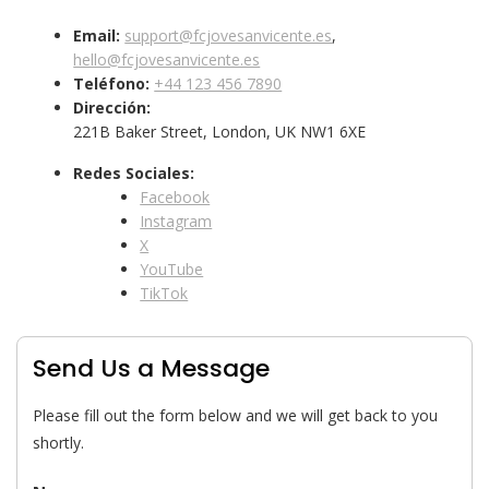
Email:
support@fcjovesanvicente.es
,
hello@fcjovesanvicente.es
Teléfono:
+44 123 456 7890
Dirección:
221B Baker Street, London, UK NW1 6XE
Redes Sociales:
Facebook
Instagram
X
YouTube
TikTok
Send Us a Message
Please fill out the form below and we will get back to you
shortly.