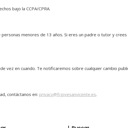
rechos bajo la CCPA/CPRA.
personas menores de 13 años. Si eres un padre o tutor y crees 
 de vez en cuando. Te notificaremos sobre cualquier cambio public
dad, contáctanos en:
privacy@fcjovesanvicente.es
.
ar
Buscar