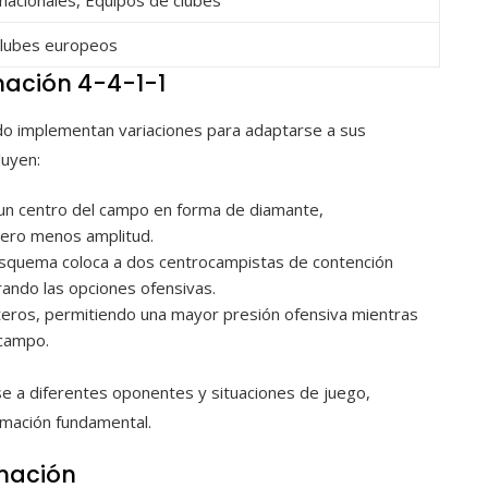
nacionales, Equipos de clubes
 clubes europeos
mación 4-4-1-1
udo implementan variaciones para adaptarse a sus
luyen:
 un centro del campo en forma de diamante,
pero menos amplitud.
squema coloca a dos centrocampistas de contención
ando las opciones ofensivas.
teros, permitiendo una mayor presión ofensiva mientras
 campo.
se a diferentes oponentes y situaciones de juego,
rmación fundamental.
rmación