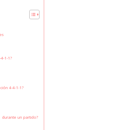
es
-4-1-1?
ción 4-4-1-1?
n
 durante un partido?