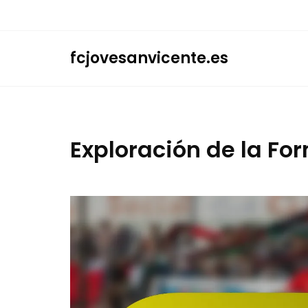
Skip
to
content
fcjovesanvicente.es
Exploración de la For